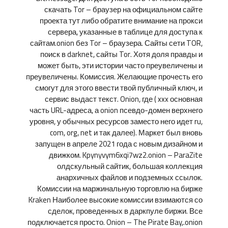
скачать Tor – браузер на официальном сайте
проекта тут либо обратите внимание на прокси
сервера, указанные в таблице для доступа к
сайтам.onion без Tor – браузера. Сайты сети TOR,
поиск в darknet, сайты Tor. Хотя доля правды и
может быть, эти истории часто преувеличены и
преувеличены. Комиссия. Желающие прочесть его
смогут для этого ввести твой публичный ключ, и
сервис выдаст текст. Onion, где ( xxx основная
часть URL-адреса, а onion псевдо-домен верхнего
уровня, у обычных ресурсов заместо него идет ru,
com, org, net и так далее). Маркет был вновь
запущен в апреле 2021 года с новым дизайном и
движком. Kpynyvym6xqi7wz2.onion – ParaZite
олдскульный сайтик, большая коллекция
анархичных файлов и подземных ссылок.
Комиссии на маржинальную торговлю на бирже
Kraken Наиболее высокие комиссии взимаются со
сделок, проведенных в даркпуле биржи. Все
подключается просто. Onion – The Pirate Bay,.onion