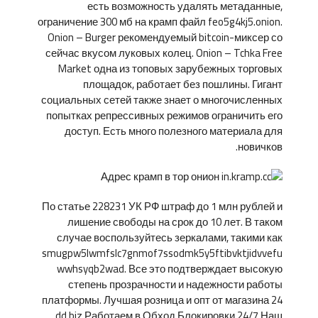
есть возможность удалять метаданные,
ограничение 300 мб на крамп файл feo5g4kj5.onion.
Onion – Burger рекомендуемый bitcoin-миксер со
сейчас вкусом луковых колец. Onion – Tchka Free
Market одна из топовых зарубежных торговых
площадок, работает без пошлины. Гигант
социальных сетей также знает о многочисленных
попытках репрессивных режимов ограничить его
доступ. Есть много полезного материала для
новичков.
По статье 228231 УК РФ штраф до 1 млн рублей и
лишение свободы на срок до 10 лет. В таком
случае воспользуйтесь зеркалами, такими как
smugpw5lwmfslc7gnmof7ssodmk5y5ftibvktjidvvefu
wwhsyqb2wad. Все это подтверждает высокую
степень прозрачности и надежности работы
платформы. Лучшая розница и опт от магазина 24
dd biz Работаем в Обход Блокировки 24/7 Наш