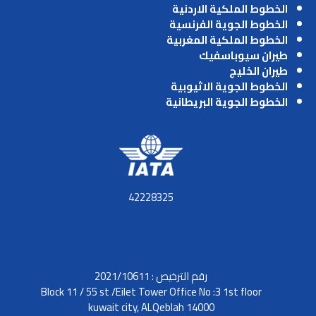
الخطوط الملكية الاردنية
الخطوط الجوية الفرنسية
الخطوط الملكية المغربية
طيران سيوباسفيك
طيران الخليج
الخطوط الجوية الاثيوبية
الخطوط الجوية البريطانية
42228325
رقم الترخيص : 2021/10611
Block 11 / 55 st /Eilet Tower Office No :3 1st floor
kuwait city, ALQeblah 14000