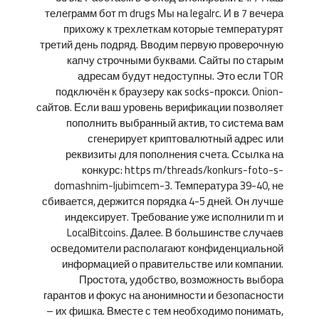
телеграмм бот m drugs Мы на legalrc. И в 7 вечера
прихожу к трехлеткам которые температурят
третий день подряд. Вводим первую проверочную
капчу строчными буквами. Сайты по старым
адресам будут недоступны. Это если TOR
подключён к браузеру как socks-прокси. Onion-
сайтов. Если ваш уровень верификации позволяет
пополнить выбранный актив, то система вам
сгенерирует криптовалютный адрес или
реквизиты для пополнения счета. Ссылка на
конкурс: https m/threads/konkurs-foto-s-
domashnim-ljubimcem-3. Температура 39-40, не
сбивается, держится порядка 4-5 дней. Он лучше
индексирует. Требование уже исполнили m и
LocalBitcoins. Далее. В большинстве случаев
осведомители располагают конфиденциальной
информацией о правительстве или компании.
Простота, удобство, возможность выбора
гарантов и фокус на анонимности и безопасности
– их фишка. Вместе с тем необходимо понимать,