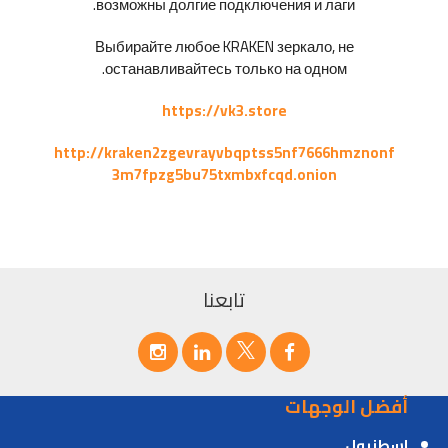
возможны долгие подключения и лаги.
Выбирайте любое KRAKEN зеркало, не
останавливайтесь только на одном.
https://vk3.store
http://kraken2zgevrayvbqptss5nf7666hmznonf
3m7fpzg5bu75txmbxfcqd.onion
تابعنا
أفضل الوجهات
اسطنبول