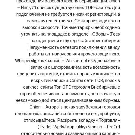
прохождения базового уровня верификации. Onion
– Harry71 список существующих TOR-сайтов. Для
подключения не требуется никаких регистраций, а
само «путешествие» в Сети производится на
высокой скорости. Точные тарифы необходимо
уточнять на площадке в разделе «Сборы» (Fees
находящемся в футере сайта криптобиржи.
Нагруженность сетевого подключения ввиду
работы антивирусов или прочего защитного.
Whisper4ljgxh43p.onion – Whispernote Одноразовые
записки с шифрованием, есть возможность
прицепить картинки, ставить пароль и количество
вскрытий записки. Сайты сети TOR, поиск в
darknet, сайты Tor. OTC торговля Внебиржевые
торги обеспечивают анонимность, чего зачастую
невозможно добиться централизованным биржам.
Onion – Acropolis некая зарубежная торговая
площадочка, описания собственно и нет, пробуйте,
отписывайтесь. Раскрыть вкладку «Торговля»
(Trade). Wp3whcaptukkyx5i.onion – ProCrd
относительно новый и развивающийся кардинг-