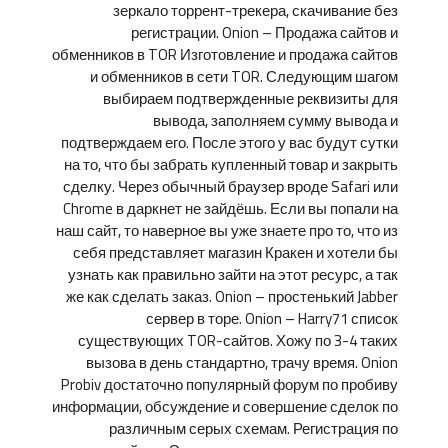
зеркало торрент-трекера, скачивание без
регистрации. Onion – Продажа сайтов и
обменников в TOR Изготовление и продажа сайтов
и обменников в сети TOR. Следующим шагом
выбираем подтвержденные реквизиты для
вывода, заполняем сумму вывода и
подтверждаем его. После этого у вас будут сутки
на то, что бы забрать купленный товар и закрыть
сделку. Через обычный браузер вроде Safari или
Chrome в даркнет не зайдёшь. Если вы попали на
наш сайт, то наверное вы уже знаете про то, что из
себя представляет магазин Кракен и хотели бы
узнать как правильно зайти на этот ресурс, а так
же как сделать заказ. Onion – простенький Jabber
сервер в торе. Onion – Harry71 список
существующих TOR-сайтов. Хожу по 3-4 таких
вызова в день стандартно, трачу время. Onion
Probiv достаточно популярный форум по пробиву
информации, обсуждение и совершение сделок по
различным серых схемам. Регистрация по