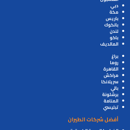
دبي
مكة
باريس
بانكوك
لندن
باكو
المالديف
براغ
روما
القاهرة
مراكش
سريلانكا
بالي
برشلونة
المنامة
تبليسي
أفضل شركات الطيران