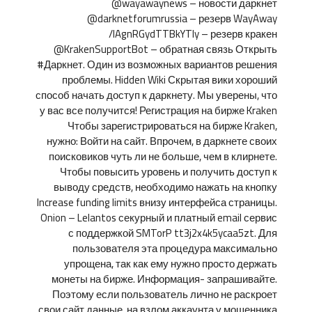
@wayawaynews – новости даркнет
@darknetforumrussia – резерв WayAway
/lAgnRGydTTBkYTIy – резерв кракен
@KrakenSupportBot – обратная связь Открыть
#Даркнет. Один из возможных вариантов решения
проблемы. Hidden Wiki Скрытая вики хороший
способ начать доступ к даркнету. Мы уверены, что
у вас все получится! Регистрация на бирже Kraken
Чтобы зарегистрироваться на бирже Kraken,
нужно: Войти на сайт. Впрочем, в даркнете своих
поисковиков чуть ли не больше, чем в клирнете.
Чтобы повысить уровень и получить доступ к
выводу средств, необходимо нажать на кнопку
Increase funding limits внизу интерфейса страницы.
Onion – Lelantos секурный и платный email сервис
с поддержкой SMTorP tt3j2x4k5ycaa5zt. Для
пользователя эта процедура максимально
упрощена, так как ему нужно просто держать
монеты на бирже. Информация- запрашивайте.
Поэтому если пользователь лично не раскроет
свои сайт данные, на взлом аккаунта у мошенника