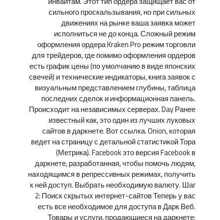
инвайтам. Этот тип ордера защищает вас от
сильного проскальзывания, но при сильных
движениях на рынке ваша заявка может
исполниться не до конца. Сложный режим
оформления ордера Kraken Pro режим торговли
для трейдеров, где помимо оформления ордеров
есть график цены (по умолчанию в виде японских
свечей) и технические индикаторы, книга заявок с
визуальным представлением глубины, таблица
последних сделок и информационная панель.
Происходит на независимых серверах. Day Ранее
известный как, это один из лучших луковых
сайтов в даркнете. Вот ссылка. Onion, которая
ведет на страницу с детальной статистикой Тора
(Метрика). Facebook это версия Facebook в
даркнете, разработанная, чтобы помочь людям,
находящимся в репрессивных режимах, получить
к ней доступ. Выбрать необходимую валюту. Шаг
2: Поиск скрытых интернет-сайтов Теперь у вас
есть все необходимое для доступа в Дарк Веб.
Товары и услуги, продающиеся на даркнете: