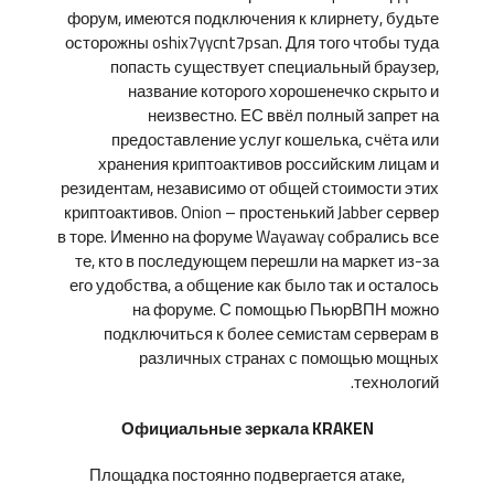
форум, имеются подключения к клирнету, будьте
осторожны oshix7yycnt7psan. Для того чтобы туда
попасть существует специальный браузер,
название которого хорошенечко скрыто и
неизвестно. ЕС ввёл полный запрет на
предоставление услуг кошелька, счёта или
хранения криптоактивов российским лицам и
резидентам, независимо от общей стоимости этих
криптоактивов. Onion – простенький Jabber сервер
в торе. Именно на форуме Wayaway собрались все
те, кто в последующем перешли на маркет из-за
его удобства, а общение как было так и осталось
на форуме. С помощью ПьюрВПН можно
подключиться к более семистам серверам в
различных странах с помощью мощных
технологий.
Официальные зеркала KRAKEN
Площадка постоянно подвергается атаке,