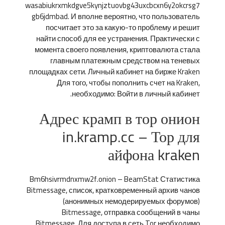
wasabiukrxmkdgve5kynjztuovbg43uxcbcxn6y2okcrsg7
gb6jdmbad. И вполне вероятно, что пользователь
посчитает это за какую-то проблему и решит
найти способ для ее устранения. Практически с
момента своего появления, криптовалюта стала
главным платежным средством на теневых
площадках сети. Личный кабинет на бирже Kraken
Для того, чтобы пополнить счет на Kraken,
необходимо: Войти в личный кабинет.
Адрес крамп в тор онион
in.kramp.cc – Тор для
айфона kraken
Bm6hsivrmdnxmw2f.onion – BeamStat Статистика
Bitmessage, список, кратковременный архив чанов
(анонимных немодерируемых форумов)
Bitmessage, отправка сообщений в чаны
Bitmessage. Для доступа в сеть Tor необходимо