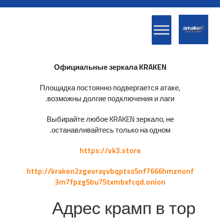
Официальные зеркала KRAKEN
Площадка постоянно подвергается атаке,
возможны долгие подключения и лаги.
Выбирайте любое KRAKEN зеркало, не
останавливайтесь только на одном.
https://vk3.store
http://kraken2zgevrayvbqptss5nf7666hmznonf
3m7fpzg5bu75txmbxfcqd.onion
Адрес крамп в тор