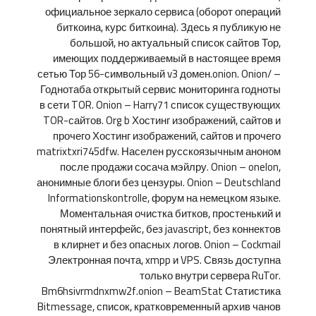
официальное зеркало сервиса (оборот операций
биткоина, курс биткоина). Здесь я публикую не
большой, но актуальный список сайтов Тор,
имеющих поддерживаемый в настоящее время
сетью Тор 56-символьный v3 домен.onion. Onion/ –
Годнотаба открытый сервис мониторинга годноты
в сети TOR. Onion – Harry71 список существующих
TOR-сайтов. Org b Хостинг изображений, сайтов и
прочего Хостинг изображений, сайтов и прочего
matrixtxri745dfw. Населен русскоязычным аноном
после продажи сосача мэйлру. Onion – onelon,
анонимные блоги без цензуры. Onion – Deutschland
Informationskontrolle, форум на немецком языке.
Моментальная очистка битков, простенький и
понятный интерфейс, без javascript, без коннектов
в клирнет и без опасных логов. Onion – Cockmail
Электронная почта, xmpp и VPS. Связь доступна
только внутри сервера RuTor.
Bm6hsivrmdnxmw2f.onion – BeamStat Статистика
Bitmessage, список, кратковременный архив чанов