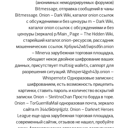
(анонимных немодерируемых форумов)
Bitmessage, отправка сообщений в чаны
Bitmessage. Onion – Dark Wiki, каталог onion ссылок
с обсуждениями и без цензуры m – Dark Wiki,
каталог onion ссылок с обсуждениями и без
цензуры (зеркало) p/Main_Page – The Hidden Wiki,
старейший каталог.onion-ресурсов, рассадник
мошеннических ссылок. Kp6yw42wb5wpsd6n.onion
– Minerva зарубежная торговая площадка,
обещают некое двойное шифрование ваших
данных, присутствует multisig wallets, саппорт для
разрешения ситуаций. Whisper4ljgxh43p.onion –
Whispernote Одноразовые записки с
шифрованием, есть возможность прицепить
картинки, ставить пароль и количество вскрытий
записки. Onion – SkriitnoChan Просто борда в торе.
Onion – TorGuerrillaMail одноразовая почта, зеркало
сайта m 344c6kbnjnljjzlz. Onion – Darknet Heroes
League еще одна зарубежная торговая площадка,
современный сайтик, отзывов не нашел, пробуйте