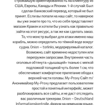
строжайшую ориентированность на клиентуру из
США, Европы, Канады и Японии. 1-й случай: Был
сделан банковский перевод, который не был
принят. Если вы попали на наш сайт, то наверное
вы уже знаете про то, что из себя представляет
магазин Кракен и хотели бы узнать как правильно
зайти на этот ресурс, а так же как сделать заказ.
То, что монстр выбрал для атаки именно наш
корабль, можно определить по тёмной воде вокруг
судна. Onion – torlinks, модерируемый каталог.
Возможно, сайт временно недоступен или
перегружен запросами. Внутренняя часть
оголовья обтянута «дышащей» тканью с мягкой
подложкой толщиной чуть более 1 см, что
обеспечивает комфортное прилегание обода к
верхней части головы. My-Proxy Сайт m/
Анонимайзер My-Proxy предлагает пользователям
простой и понятный интерфейс, может
разблокировать все сайты, и не даст отследить
вас различным трекерам. Onion – Deutschland
Informationskontrolle, форум на немецком языке.