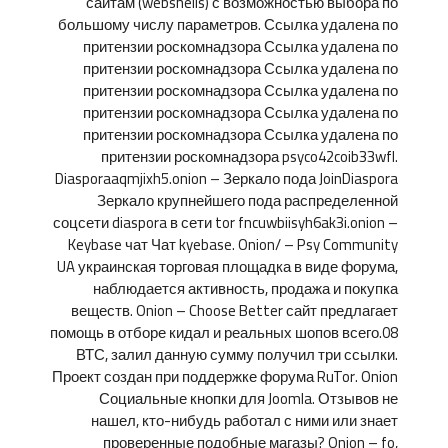
сайтам (webshells) с возможностью выбора по
большому числу параметров. Ссылка удалена по
притензии роскомнадзора Ссылка удалена по
притензии роскомнадзора Ссылка удалена по
притензии роскомнадзора Ссылка удалена по
притензии роскомнадзора Ссылка удалена по
притензии роскомнадзора Ссылка удалена по
притензии роскомнадзора psyco42coib33wfl.
Diasporaaqmjixh5.onion – Зеркало пода JoinDiaspora
Зеркало крупнейшего пода распределенной
соцсети diaspora в сети tor fncuwbiisyh6ak3i.onion –
Keybase чат Чат kyebase. Onion/ – Psy Community
UA украинская торговая площадка в виде форума,
наблюдается активность, продажа и покупка
веществ. Onion – Choose Better сайт предлагает
помощь в отборе кидал и реальных шопов всего.08
ВТС, залил данную сумму получил три ссылки.
Проект создан при поддержке форума RuTor. Onion
Социальные кнопки для Joomla. Отзывов не
нашел, кто-нибудь работал с ними или знает
проверенные подобные магазы? Onion – fo,