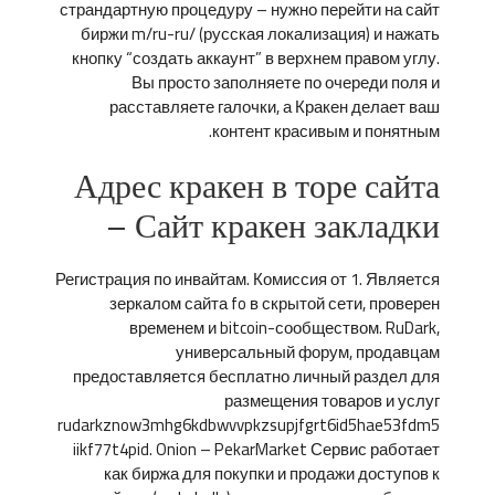
страндартную процедуру – нужно перейти на сайт
биржи m/ru-ru/ (русская локализация) и нажать
кнопку “создать аккаунт” в верхнем правом углу.
Вы просто заполняете по очереди поля и
расставляете галочки, а Кракен делает ваш
контент красивым и понятным.
Адрес кракен в торе сайта
– Сайт кракен закладки
Регистрация по инвайтам. Комиссия от 1. Является
зеркалом сайта fo в скрытой сети, проверен
временем и bitcoin-сообществом. RuDark,
универсальный форум, продавцам
предоставляется бесплатно личный раздел для
размещения товаров и услуг
rudarkznow3mhg6kdbwvvpkzsupjfgrt6id5hae53fdm5
iikf77t4pid. Onion – PekarMarket Сервис работает
как биржа для покупки и продажи доступов к