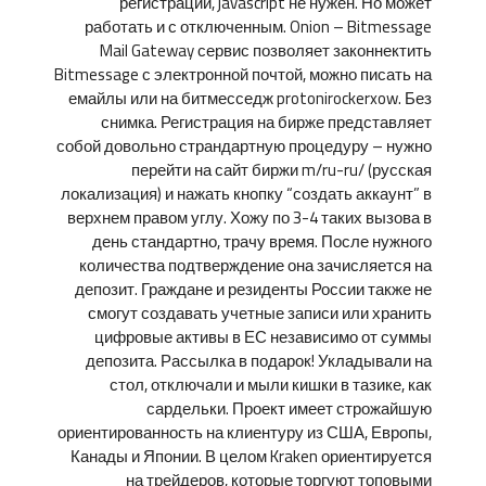
регистрации, javascript не нужен. Но может
работать и с отключенным. Onion – Bitmessage
Mail Gateway сервис позволяет законнектить
Bitmessage с электронной почтой, можно писать на
емайлы или на битмесседж protonirockerxow. Без
снимка. Регистрация на бирже представляет
собой довольно страндартную процедуру – нужно
перейти на сайт биржи m/ru-ru/ (русская
локализация) и нажать кнопку “создать аккаунт” в
верхнем правом углу. Хожу по 3-4 таких вызова в
день стандартно, трачу время. После нужного
количества подтверждение она зачисляется на
депозит. Граждане и резиденты России также не
смогут создавать учетные записи или хранить
цифровые активы в ЕС независимо от суммы
депозита. Рассылка в подарок! Укладывали на
стол, отключали и мыли кишки в тазике, как
сардельки. Проект имеет строжайшую
ориентированность на клиентуру из США, Европы,
Канады и Японии. В целом Kraken ориентируется
на трейдеров, которые торгуют топовыми