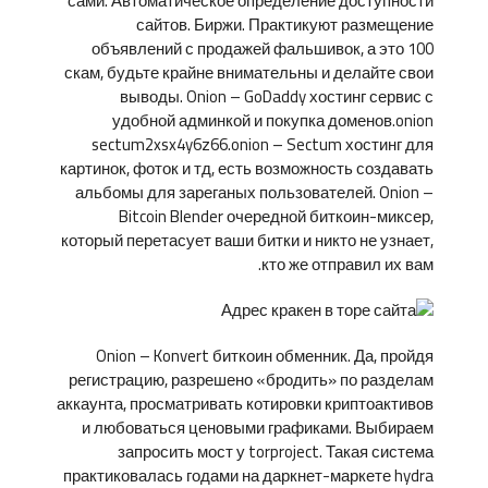
сами. Автоматическое определение доступности
сайтов. Биржи. Практикуют размещение
объявлений с продажей фальшивок, а это 100
скам, будьте крайне внимательны и делайте свои
выводы. Onion – GoDaddy хостинг сервис с
удобной админкой и покупка доменов.onion
sectum2xsx4y6z66.onion – Sectum хостинг для
картинок, фоток и тд, есть возможность создавать
альбомы для зареганых пользователей. Onion –
Bitcoin Blender очередной биткоин-миксер,
который перетасует ваши битки и никто не узнает,
кто же отправил их вам.
Onion – Konvert биткоин обменник. Да, пройдя
регистрацию, разрешено «бродить» по разделам
аккаунта, просматривать котировки криптоактивов
и любоваться ценовыми графиками. Выбираем
запросить мост у torproject. Такая система
практиковалась годами на даркнет-маркете hydra