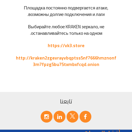
Площадка постоянно подвергается атаке,
возможны долгие подключения и лаги.
Выбирайте любое KRAKEN зеркало, не
останавливайтесь только на одном.
https://vk3.store
http://kraken2zgevrayvbqptss5nf7666hmznonf
3m7fpzg5bu75txmbxfcqd.onion
تابعنا