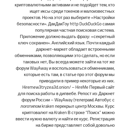
криптовалютными активами и не подойдет тем, кто
ищет иксы среди токенов и малоизвестных
проектов. Но на этот раз выберите «Настройки
безопасности». ДакДакГоу http DuckDuckGo самая
популярная частная поисковая система.
Приложение должно выдать фразу: «секретный
ключ сохранен». Английский язык. Почти каждый
даркнет-маркет обладает встроенными
обменниками, позволяющими это сделать, но если
таковых нет, Вы всегда можете зайти на тот же
форум WayAway и воспользоваться обменниками,
которые есть там, в статье про этот форум мы
приводили в пример некоторые из них.
Hiremew3tryzea3d.onion/ – HireMe Первый сайт
для поиска работы в дипвебе. Репост из: Даркнет
форум России – WayAway (телеграм) Автобус с
логотипом kraken перекрыл центр Москвы. Курс
криптовалют на Kraken В строке “Поиск” можно
ввести нужно валюту и найти ее курс. Регистрация
на бирже представляет собой довольно