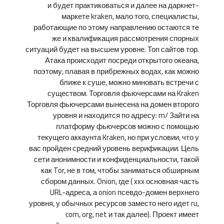
и будет практиковаться и далее на даркнет-
маркете kraken, мало того, специалисты,
работающие по этому направлению остаются те
же и квалификация рассмотрения спорных
ситуаций будет на высшем уровне. Топ сайтов тор.
Атака происходит посреди открытого океана,
поэтому, плавая в прибрежных водах, как можно
ближе к суше, можно миновать встречи с
существом. Торговля фьючерсами на Kraken
Торговля фьючерсами вынесена на домен второго
уровня и находится по адресу: m/ Зайти на
платформу фьючерсов можно с помощью
текущего аккаунта Kraken, но при условии, что у
вас пройден средний уровень верификации. Цель
сети анонимности и конфиденциальности, такой
как Tor, не в том, чтобы заниматься обширным
сбором данных. Onion, где ( xxx основная часть
URL-адреса, а onion псевдо-домен верхнего
уровня, у обычных ресурсов заместо него идет ru,
com, org, net и так далее). Проект имеет