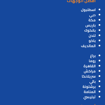
أفضل الوجهات
اسطنبول
دبي
مكة
باريس
بانكوك
لندن
باكو
المالديف
براغ
روما
القاهرة
مراكش
سريلانكا
بالي
برشلونة
المنامة
تبليسي