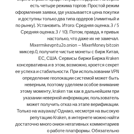
есть четыре режима торгов: Простой режим
оформления заявки, где указывается цена покупки
и доступны только два типа ордеров (лимитный и
по рынку). Установить. Итого: Средняя оценка:.3 / 5
Средняя оценка:.3 / 10). Потом, правда, я привык
настолько, что даже их не замечал.
Mixermikevpntu2o.onion – MixerMoney bitcoin
миксер.0, получите чистые монеты с бирж Китая,
ЕС, США. Сервисы биржи Биржа Kraken
консервативна и в этом, возможно, кроется секрет
ее успеха и стабильности. При использовании VPN
определение геолокации системой может быть
неверным, поэтому уделяем особое внимание
этому моменту, kraken так как в дальнейшем при
указании неверной информации, пользователь
может получить отказ на этапе верификации.
Только на wayaway! Однако, несмотря на высокую
репутацию Kraken, в интернете можно найти
достаточно много онион негативных комментариев
о работе платформы. Обязательно