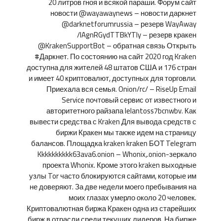
20 литров гноя и всякой параши. Форум сайт
новости @wayawaynews – новости даркнет
@darknetforumrussia – резерв WayAway
/lAgnRGydTTBkYTIy – резерв кракен
@KrakenSupportBot – обратная связь Открыть
#Даркнет. По состоянию на сайт 2020 год Kraken
доступна для жителей 48 штатов США и 176 стран
и имеет 40 криптовалют, доступных для торговли.
Приехала вся семья. Onion/rc/ – RiseUp Email
Service почтовый сервис от известного и
авторитетного райзапа lelantoss7bcnwbv. Как
вывести средства с Kraken Для вывода средств с
биржи Кракен мы также идем на страницу
балансов. Площадка kraken kraken БОТ Telegram
Kkkkkkkkkk63ava6.onion – Whonix,.onion-зеркало
проекта Whonix. Кроме этого kraken выходные
узлы Tor часто блокируются сайтами, которые им
не доверяют. За две недели моего пребывания на
моих глазах умерло около 20 человек.
Криптовалютная биржа Кракен одна из старейших
бирж в отрасли среди текущих лидеров. На бирже