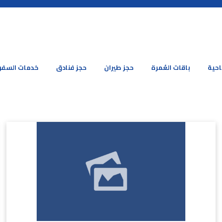
احية
باقات العُمرة
حجز طيران
حجز فنادق
خدمات السفر