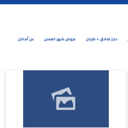
حجز فنادق + طيران
عروض شهر العسل
عن أماكن