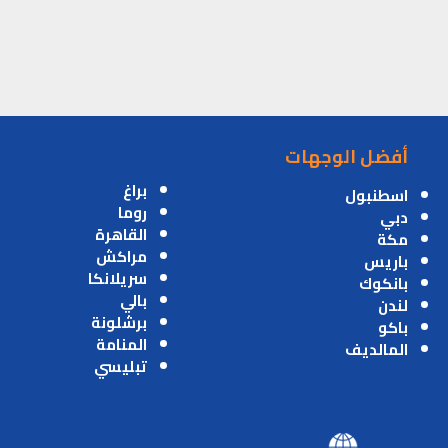
أفضل الوجهات
براغ
اسطنبول
روما
دبي
القاهرة
مكة
مراكش
باريس
سريلانكا
بانكوك
بالي
لندن
برشلونة
باكو
المنامة
المالديف
تبليسي