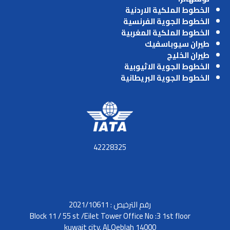
الخطوط الملكية الاردنية
الخطوط الجوية الفرنسية
الخطوط الملكية المغربية
طيران سيوباسفيك
طيران الخليج
الخطوط الجوية الاثيوبية
الخطوط الجوية البريطانية
42228325
رقم الترخيص : 2021/10611
Block 11 / 55 st /Eilet Tower Office No :3 1st floor
kuwait city, ALQeblah 14000