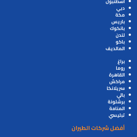
اسطنبول
دبي
مكة
باريس
بانكوك
لندن
باكو
المالديف
براغ
روما
القاهرة
مراكش
سريلانكا
بالي
برشلونة
المنامة
تبليسي
أفضل شركات الطيران