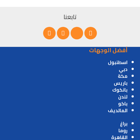
تابعنا
أفضل الوجهات
اسطنبول
دبي
مكة
باريس
بانكوك
لندن
باكو
المالديف
براغ
روما
القاهرة