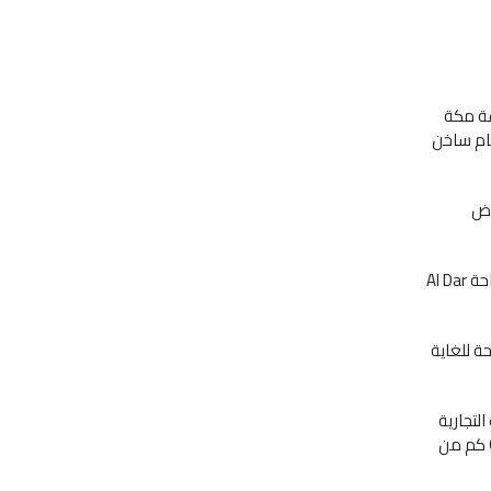
ل برج ساعة مكة
مام ساخن
وض
يضم فندق ساعة مكة فيرمونت 9 أماكن أكثر حداثة لتناول الطعام، تشمل Bharat ذو الطابع الهندي واستراحة Al Dar
ة للغاية
امات التجارية
العالمية. ويقع فندق ساعة مكة فيرمونت على بعد دقيقتين فقط سيراً على الأقدام من المسجد الحرام و6 كم من