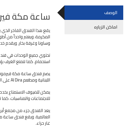
الوصف
ساعة مكة فير
اماكن الزياره
المكرمة، ويعتبر واحداً من أ
وساونا وغرفة بخار. ويقدم خد
تحتوي جميع الوحدات في فن
استحمام. كما تتمتع الغرف بإ
اللبنانية ومطعم Al Dira على السطح. كما يقدم الفندق قائمة خدمات شاملة للغرف على مدار الساعة.
يمكن للضيوف الاستمتاع بخدم
للاجتماعات والمناسبات. كما تت
غار حراء.