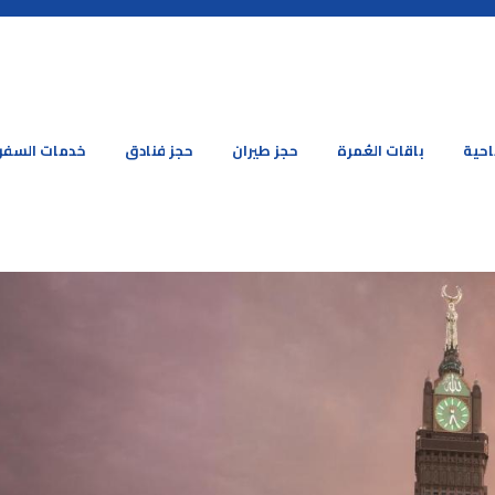
احية
باقات العُمرة
حجز طيران
حجز فنادق
خدمات السفر