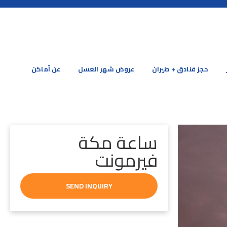
حجز فنادق + طيران
عروض شهر العسل
عن أماكن
ساعة مكة
فيرمونت
SEND INQUIRY