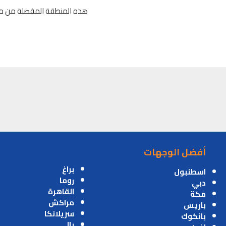
هذه المنطقة المفضلة من مكة
أفضل الوجهات
براغ
اسطنبول
روما
دبي
القاهرة
مكة
مراكش
باريس
سريلانكا
بانكوك
بالي