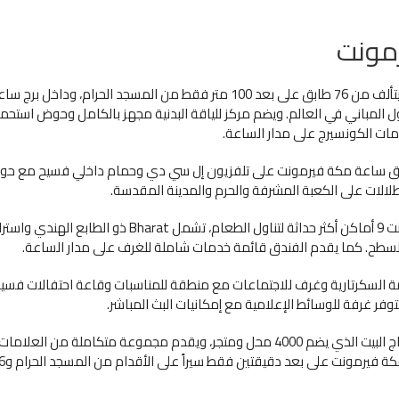
مونت
يقع هذا الفندق الفاخر الذي يتألف من 76 طابق على بعد 100 متر فقط من المسجد الحرام، وداخ
طول المباني في العالم. ويضم مركز للياقة البدنية مجهز بالكامل وحوض استح
مات الكونسيرج على مدار الساعة.
دق ساعة مكة فيرمونت على تلفزيون إل سي دي وحمام داخلي فسيح مع ح
طلالات على الكعبة المشرفة والحرم والمدينة المقدسة.
ة السكرتارية وغرف للاجتماعات مع منطقة للمناسبات وقاعة احتفالات فسيح
وفر غرفة للوسائط الإعلامية مع إمكانيات البث المباشر.
يعد الفندق جزء من مجمع أبراج البيت الذي يضم 4000 محل ومتجر، ويقدم مجموعة متكاملة من العل