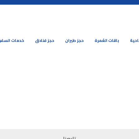
احية
باقات العُمرة
حجز طيران
حجز فنادق
خدمات السفر
تابعنا