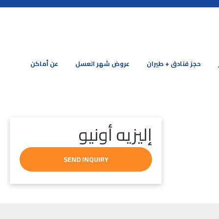
حجز فنادق + طيران
عروض شهر العسل
عن أماكن
إليزيه أونيو
SEND INQUIRY