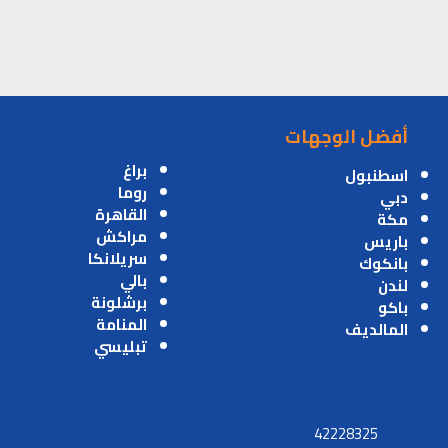
أفضل الوجهات
براغ
اسطنبول
روما
دبي
القاهرة
مكة
مراكش
باريس
سريلانكا
بانكوك
بالي
لندن
برشلونة
باكو
المنامة
المالديف
تبليسي
42228325