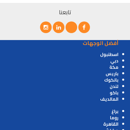
تابعنا
أفضل الوجهات
اسطنبول
دبي
مكة
باريس
بانكوك
لندن
باكو
المالديف
براغ
روما
القاهرة